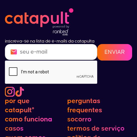
inscreva-se na lista de e-mails da catapulta
por que
por que
perguntas
perguntas
catapult°
catapult°
frequentes
frequentes
como funciona
como funciona
socorro
casos
termos de serviço