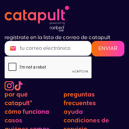
regístrate en la lista de correo de catapult
por qué
por qué
preguntas
preguntas
catapult°
catapult°
frecuentes
frecuentes
cómo funciona
cómo funciona
ayuda
casos
condiciones de