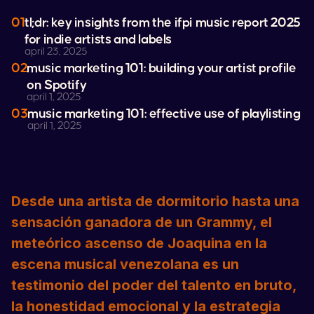
01
tl;dr: key insights from the ifpi music report 2025
for indie artists and labels
april 23, 2025
02
music marketing 101: building your artist profile
on
Spotify
april 1, 2025
03
music marketing 101: effective use of playlisting
april 1, 2025
Desde una artista de dormitorio hasta una
sensación ganadora de un Grammy, el
meteórico ascenso de
Joaquina
en la
escena musical venezolana es un
testimonio del poder del talento en bruto,
la honestidad emocional y la estrategia