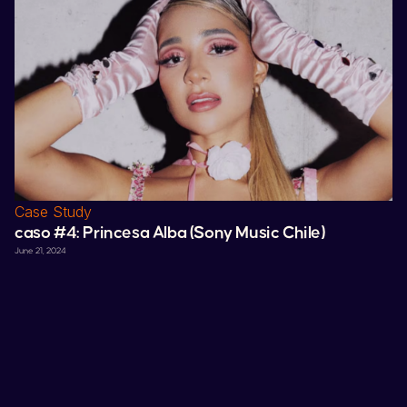
Case Study
caso #4:
Princesa Alba
(
Sony
Music
Chile
)
June 21, 2024