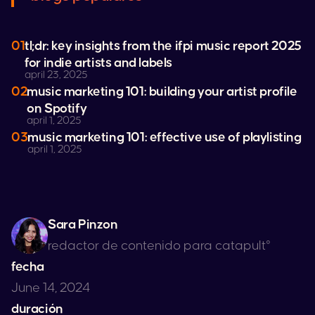
01
tl;dr: key insights from the ifpi music report 2025
for indie artists and labels
april 23, 2025
02
music marketing 101: building your artist profile
on
Spotify
april 1, 2025
03
music marketing 101: effective use of playlisting
april 1, 2025
Sara Pinzon
redactor de contenido para catapult°
fecha
June 14, 2024
duración