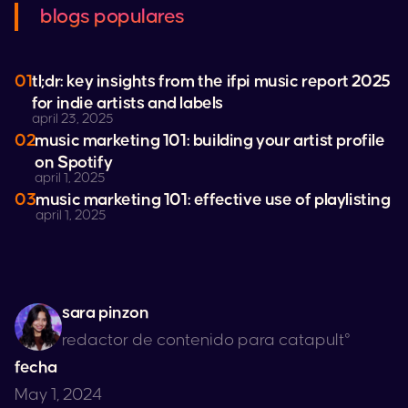
blogs populares
01
tl;dr: key insights from the ifpi music report 2025
for indie artists and labels
april 23, 2025
02
music marketing 101: building your artist profile
on
Spotify
april 1, 2025
03
music marketing 101: effective use of playlisting
april 1, 2025
sara pinzon
redactor de contenido para catapult°
fecha
May 1, 2024