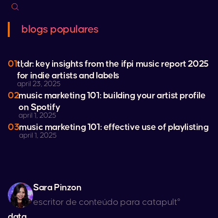
blogs populares
01
tl;dr: key insights from the ifpi music report 2025
for indie artists and labels
april 23, 2025
02
music marketing 101: building your artist profile
on
Spotify
april 1, 2025
03
music marketing 101: effective use of playlisting
april 1, 2025
Sara Pinzon
escritor de conteúdo para catapult°
data