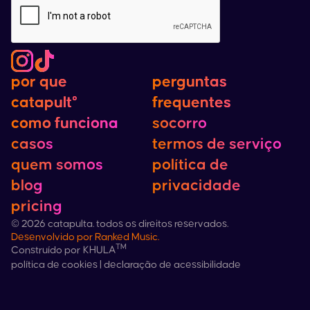
por que
por que
perguntas
perguntas
catapult°
catapult°
frequentes
frequentes
como funciona
como funciona
socorro
casos
termos de serviço
quem somos
política de
blog
privacidade
pricing
©
2026
catapulta. todos os direitos reservados.
Desenvolvido por
Ranked Music
.
™
Construído por
KHULA
política de cookies
|
declaração de acessibilidade