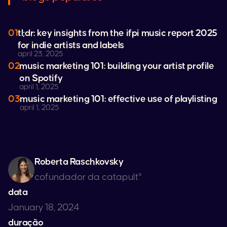
01
tl;dr: key insights from the ifpi music report 2025
for indie artists and labels
april 23, 2025
02
music marketing 101: building your artist profile
on
Spotify
april 1, 2025
03
music marketing 101: effective use of playlisting
april 1, 2025
Roberta Raschkovsky
cofundador da catapult°
data
January 18, 2024
duração