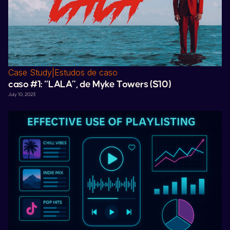
Case Study
|
Estudos de caso
caso #1: “
LALA
”, de
Myke Towers
(
S10
)
July 10, 2023